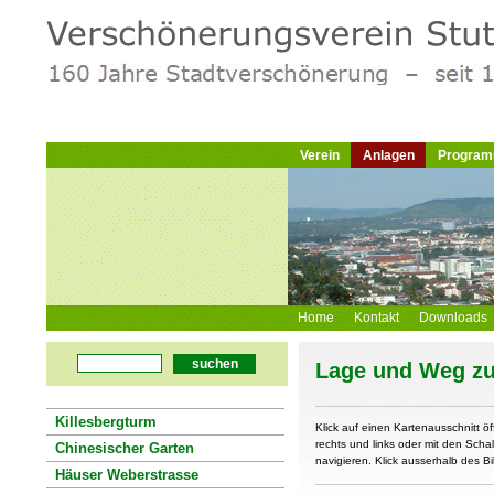
Verein
Anlagen
Progra
Home
Kontakt
Downloads
suchen
Lage und Weg z
Killesbergturm
Klick auf einen Kartenausschnitt öf
rechts und links oder mit den Schal
Chinesischer Garten
navigieren. Klick ausserhalb des Bi
Häuser Weberstrasse