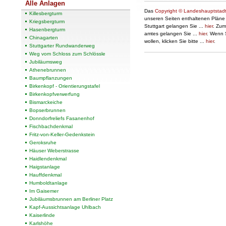
Alle Anlagen
Das
Copyright © Landeshauptstadt
Killesbergturm
unseren Seiten enthaltenen Pläne
Kriegsbergturm
Stuttgart
gelangen Sie ...
hier
. Zum
Hasenbergturm
amtes gelangen Sie ...
hier
. Wenn S
Chinagarten
wollen, klicken Sie bitte ...
hier
.
Stuttgarter Rundwanderweg
Weg vom Schloss zum Schlössle
Jubiläumsweg
Athenebrunnen
Baumpflanzungen
Birkenkopf - Orientierungstafel
Birkenkopfverwerfung
Bismarckeiche
Bopserbrunnen
Donndorfreliefs Fasanenhof
Fischbachdenkmal
Fritz-von-Keller-Gedenkstein
Geroksruhe
Häuser Weberstrasse
Haidlendenkmal
Haigstanlage
Hauffdenkmal
Humboldtanlage
Im Gaisemer
Jubiläumsbrunnen am Berliner Platz
Kapf-Aussichtsanlage Uhlbach
Kaiserlinde
Karlshöhe