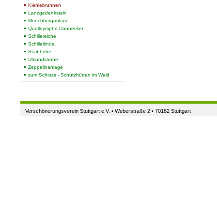
Kienlebrunnen
Lanzgedenkstein
Mönchberganlage
Quellnymphe Dannecker
Schillereiche
Schillerlinde
Staibhöhe
Uhlandshöhe
Zeppelinanlage
zum Schluss - Schutzhütten im Wald
Verschönerungsverein Stuttgart e.V. • Weberstraße 2 • 70182 Stuttgart