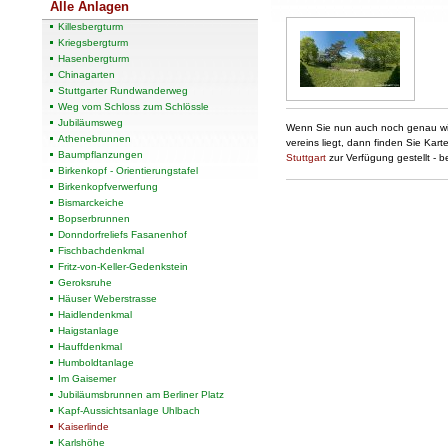
Alle Anlagen
Killesbergturm
Kriegsbergturm
Hasenbergturm
Chinagarten
Stuttgarter Rundwanderweg
Weg vom Schloss zum Schlössle
Jubiläumsweg
Wenn Sie nun auch noch genau wis
Athenebrunnen
vereins liegt, dann finden Sie Kar
Baumpflanzungen
Stuttgart
zur Verfügung gestellt - b
Birkenkopf - Orientierungstafel
Birkenkopfverwerfung
Bismarckeiche
Bopserbrunnen
Donndorfreliefs Fasanenhof
Fischbachdenkmal
Fritz-von-Keller-Gedenkstein
Geroksruhe
Häuser Weberstrasse
Haidlendenkmal
Haigstanlage
Hauffdenkmal
Humboldtanlage
Im Gaisemer
Jubiläumsbrunnen am Berliner Platz
Kapf-Aussichtsanlage Uhlbach
Kaiserlinde
Karlshöhe