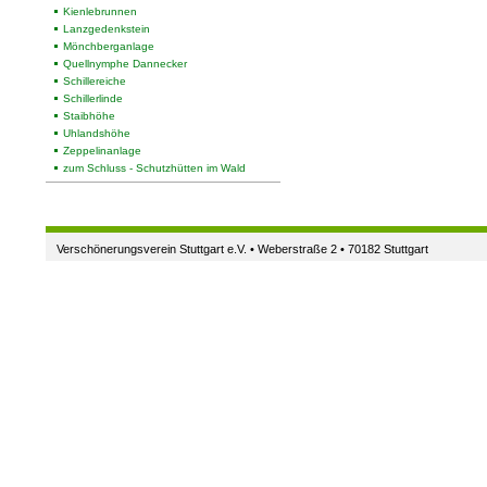
Kienlebrunnen
Lanzgedenkstein
Mönchberganlage
Quellnymphe Dannecker
Schillereiche
Schillerlinde
Staibhöhe
Uhlandshöhe
Zeppelinanlage
zum Schluss - Schutzhütten im Wald
Verschönerungsverein Stuttgart e.V. • Weberstraße 2 • 70182 Stuttgart