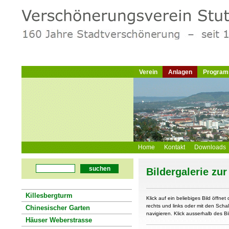
Verein
Anlagen
Progra
Home
Kontakt
Downloads
suchen
Bildergalerie zur
Killesbergturm
Klick auf ein beliebiges Bild öffnet 
rechts und links oder mit den Schal
Chinesischer Garten
navigieren. Klick ausserhalb des Bi
Häuser Weberstrasse