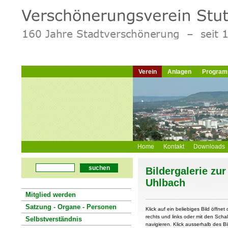
Verein
Anlagen
Progra
Home
Kontakt
Downloads
suchen
Bildergalerie zu
Uhlbach
Mitglied werden
Satzung - Organe - Personen
Klick auf ein beliebiges Bild öffnet 
rechts und links oder mit den Schal
Selbstverständnis
navigieren. Klick ausserhalb des Bi