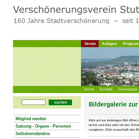
Verein
Anlagen
Progra
Home
Kontakt
Downloads
suchen
Bildergalerie zu
Mitglied werden
Klick auf ein beliebiges Bild öffnet 
rechts und links oder mit den Schal
Satzung - Organe - Personen
navigieren. Klick ausserhalb des Bi
Selbstverständnis