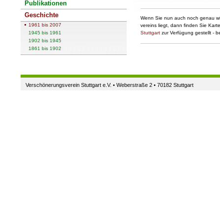
Publikationen
Geschichte
Wenn Sie nun auch noch genau wis
1961 bis 2007
vereins liegt, dann finden Sie Kar
1945 bis 1961
Stuttgart
zur Verfügung gestellt - b
1902 bis 1945
1861 bis 1902
Verschönerungsverein Stuttgart e.V. • Weberstraße 2 • 70182 Stuttgart