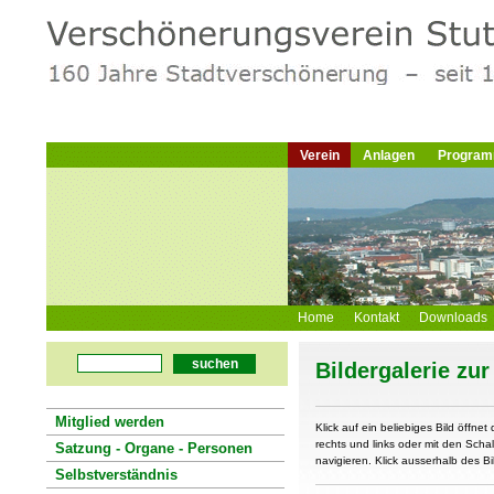
Verein
Anlagen
Progra
Home
Kontakt
Downloads
suchen
Bildergalerie zu
Mitglied werden
Klick auf ein beliebiges Bild öffnet 
rechts und links oder mit den Schal
Satzung - Organe - Personen
navigieren. Klick ausserhalb des Bi
Selbstverständnis